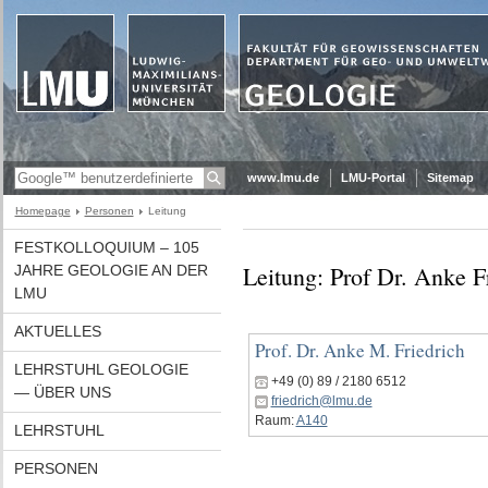
www.lmu.de
LMU-Portal
Sitemap
Homepage
Personen
Leitung
FESTKOLLOQUIUM – 105
Leitung: Prof Dr. Anke 
JAHRE GEOLOGIE AN DER
LMU
AKTUELLES
Prof. Dr. Anke M. Friedrich
LEHRSTUHL GEOLOGIE
+49 (0) 89 / 2180 6512
— ÜBER UNS
friedrich@lmu.de
Raum:
A140
LEHRSTUHL
PERSONEN