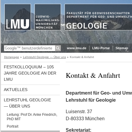
www.lmu.de
LMU-Portal
Sitemap
Homepage
Lehrstuhl Geologie — Über uns
Kontakt & Anfahrt
FESTKOLLOQUIUM – 105
Kontakt & Anfahrt
JAHRE GEOLOGIE AN DER
LMU
AKTUELLES
Department für Geo- und Umw
LEHRSTUHL GEOLOGIE
Lehrstuhl für Geologie
— ÜBER UNS
Luisenstr. 37
Leitung: Prof Dr. Anke Friedrich,
D-80333 München
PhD MIT
Portrait
Sekretariat: